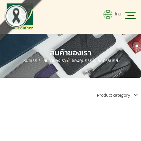
ไทย
สินค้าของเรา
หน้าแรก
/
สินค้าของเรา /
ซองอุปกรณ์อิเล็กทรอนิกส์
Product category
ซอง Cipherlab RS35 Series
ซอง Datecs DPP-250 Mobile
ซอง Intermec BM - 170-1
ซอง IPAD MINI6
Touch Mobile Computer
printer
ซอง Newland MT67 Mobile
ซอง Tablet รุ่น Samsung Active
ซอง Zebra Mobile Printer
ซอง Zebra TC21 / TC26 Touch
Computer
pro 10
ซอง Zebra TC72 Mobile
ซองบาร์โค้ด รุ่น TSC Alpha-3R
MZ220
Computer
ซองหนัง Bluebird EF 551-550
ซองหนัง Cipherlab RS35 แบบมี
Computers
ซองหนัง Point Mobile NE 06
ซองหนังใส่ UROVO i6310
ด้าม