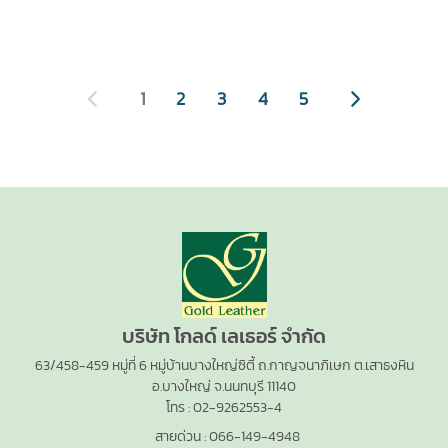
ซองโทรศัพท์มือถือ รุ่น Samsung
ซองใส่ iData K8 Mobile
ซองใส่ TSC Alpha-2R
ซองใส่ ZEBRA MC333U-
X Cover 5
Computer
ซองใส่ CipherLab RS 35
ซองใส่ CipherLab RS35 Series
GJ4EG4TV RFID
ซองใส่ CipherLab RS35 Series
Mobile Computer
Mobile Computer
1
2
3
4
5
บริษัท โกลด์ เลเธอร์ จำกัด
63/458-459 หมู่ที่ 6 หมู่บ้านบางใหญ่ซิตี้ ถ.กาญจนาภิเษก ต.เสาธงหิน
อ.บางใหญ่ จ.นนทบุรี 11140
โทร :
02-9262553-4
สายด่วน :
066-149-4948