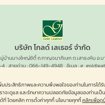
บริษัท โกลด์ เลเธอร์ จำกัด
หมู่บ้านบางใหญ่ซิตี้ ถ.กาญจนาภิเษก ต.เสาธงหิน อ.บ
-4
สายด่วน :
066-149-4948
อีเมล :
g_goldlea
่อเพิ่มประสิทธิภาพและความพึงพอใจของท่านในการได้ร
้ว่า เราจะดูแล และรักษาความปลอดภัยข้อมูลของท่านเป็น
ที่ โดยคลิก การตั้งค่าคุกกี้ นโยบายคุกกี้
คลิกเพื่อดูข
ธอร์ จำกัด | GOLD LEATHER CO., LTD. www.goldle