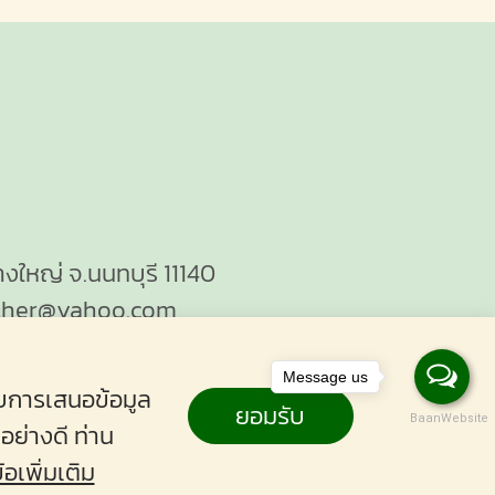
างใหญ่ จ.นนทบุรี 11140
ther@yahoo.com
Message us
ับการเสนอข้อมูล
ยอมรับ
BaanWebsite
อย่างดี ท่าน
้อเพิ่มเติม
ather.co.th
Powered by
บ้านเว็บไซต์