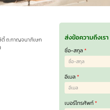
ส่งข้อความถึงเรา
ซิตี้ ถ.กาญจนาภิเษก
0
ชื่อ-สกุล
*
อีเมล
*
m
เบอร์โทรศัพท์
*